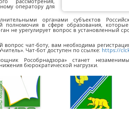
го рассмотрения,
ному оператору для
лнительными органами субъектов Российс
й полномочия в сфере образования, которые
ган не урегулирует вопрос в установленный сро
й вопрос чат-боту, вам необходима регистрация
читель». Чат-бот доступен по ссылке:
https://cl
мощник Рособрнадзора» станет незамени
снижения бюрократической нагрузки.
с:
Связь с нами:
 г. Югорск, ул. Ленина, 29, пом. 3
+7 (34675) 7-87-15 / E-mai