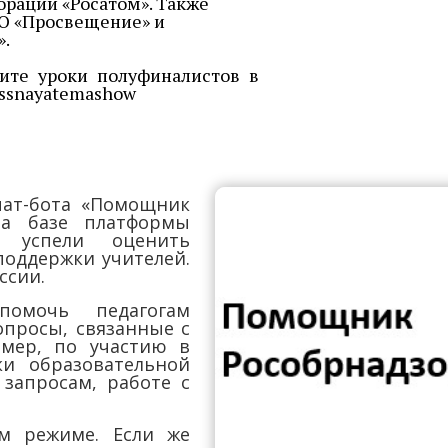
рации «Росатом». Также
О «Просвещение» и
».
ите уроки полуфиналистов в
assnayatemashow
ат-бота «Помощник
на базе платформы
 успели оценить
поддержки учителей.
ссии.
омочь педагогам
опросы, связанные с
имер, по участию в
и образовательной
запросам, работе с
ом режиме. Если же