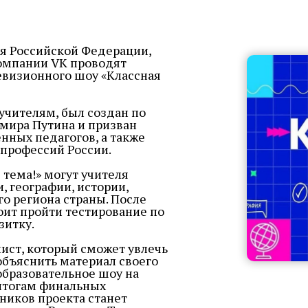
я Российской Федерации,
компании VK проводят
евизионного шоу «Классная
чителям, был создан по
мира Путина и призван
нных педагогов, а также
профессий России.
 тема!» могут учителя
, географии, истории,
го региона страны. После
ит пройти тестирование по
зитку.
ист, который сможет увлечь
бъяснить материал своего
образовательное шоу на
 итогам финальных
ников проекта станет