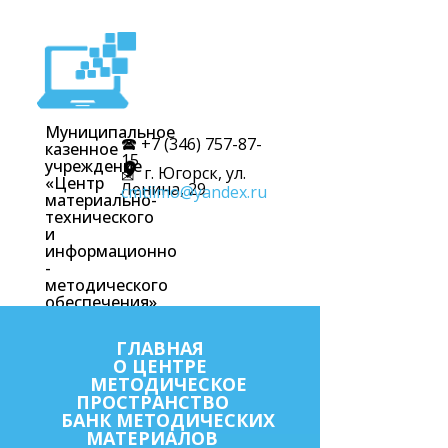
Муниципальное
🕿 +7 (346) 757-87-
казенное
15
учреждение
г. Югорск, ул.
✉
«Центр
Ленина, 29
cmtiimo@yandex.ru
материально-
технического
и
информационно
-
методического
обеспечения»
ГЛАВНАЯ
О ЦЕНТРЕ
МЕТОДИЧЕСКОЕ
ПРОСТРАНСТВО
БАНК МЕТОДИЧЕСКИХ
МАТЕРИАЛОВ