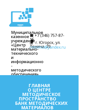
Муниципальное
🕿 +7 (346) 757-87-
казенное
15
учреждение
г. Югорск, ул.
✉
«Центр
Ленина, 29
cmtiimo@yandex.ru
материально-
технического
и
информационно
-
методического
обеспечения»
ГЛАВНАЯ
О ЦЕНТРЕ
МЕТОДИЧЕСКОЕ
ПРОСТРАНСТВО
БАНК МЕТОДИЧЕСКИХ
МАТЕРИАЛОВ