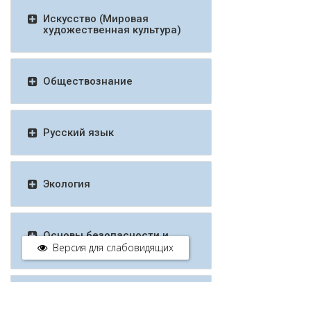
Искусство (Мировая
художественная культура)
Обществознание
Русский язык
Экология
Основы безопасности и
защиты Родины
Версия для слабовидящих
История